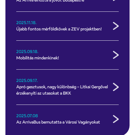
Az Arriva elhozta a jövőt Budapestre
2025.11.18.
Újabb fontos mérföldkövek a ZEV projektben!
2025.09.18.
Mobilitás mindenkinek!
2025.09.17.
Apró gesztusok, nagy különbség – Litkai Gergővel
érzékenyíti az utasokat a BKK
2025.07.08
Az ArrivaBus bemutatta a Városi Vagányokat