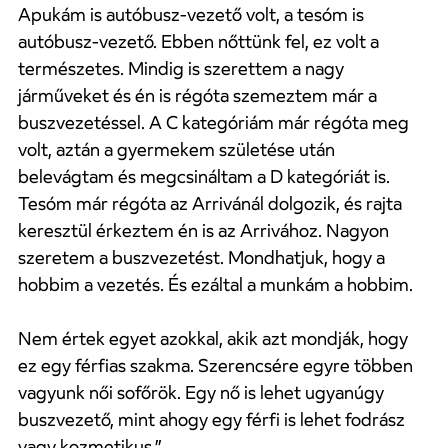
Apukám is autóbusz-vezető volt, a tesóm is
autóbusz-vezető. Ebben nőttünk fel, ez volt a
természetes. Mindig is szerettem a nagy
járműveket és én is régóta szemeztem már a
buszvezetéssel. A C kategóriám már régóta meg
volt, aztán a gyermekem születése után
belevágtam és megcsináltam a D kategóriát is.
Tesóm már régóta az Arrivánál dolgozik, és rajta
keresztül érkeztem én is az Arrivához. Nagyon
szeretem a buszvezetést. Mondhatjuk, hogy a
hobbim a vezetés. És ezáltal a munkám a hobbim.
Nem értek egyet azokkal, akik azt mondják, hogy
ez egy férfias szakma. Szerencsére egyre többen
vagyunk női sofőrök. Egy nő is lehet ugyanúgy
buszvezető, mint ahogy egy férfi is lehet fodrász
vagy kozmetikus.”