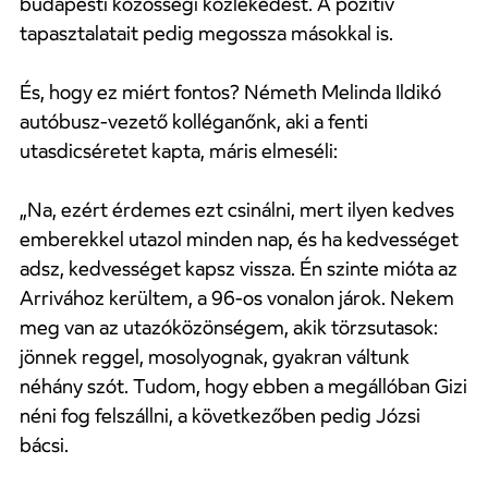
budapesti közösségi közlekedést. A pozitív
tapasztalatait pedig megossza másokkal is.
És, hogy ez miért fontos? Németh Melinda Ildikó
autóbusz-vezető kolléganőnk, aki a fenti
utasdicséretet kapta, máris elmeséli:
„Na, ezért érdemes ezt csinálni, mert ilyen kedves
emberekkel utazol minden nap, és ha kedvességet
adsz, kedvességet kapsz vissza. Én szinte mióta az
Arrivához kerültem, a 96-os vonalon járok. Nekem
meg van az utazóközönségem, akik törzsutasok:
jönnek reggel, mosolyognak, gyakran váltunk
néhány szót. Tudom, hogy ebben a megállóban Gizi
néni fog felszállni, a következőben pedig Józsi
bácsi.