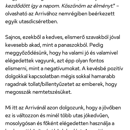
kezdődött így a napom. Köszönöm az élményt
.” –
olvasható az Arrivához nemrégiben beérkezett
egyik utasdicséretben.
Sajnos, ezekből a kedves, elismerő szavakból jóval
kevesebb akad, mint a panaszokból. Pedig
meggyőződésünk, hogy ha valami jó és valamivel
elégedettek vagyunk, azt épp olyan fontos
elismerni, mint a negatívumokat. A kevésbé pozitív
dolgokkal kapcsolatban mégis sokkal hamarabb
ragadnak tollat/billentyűzetet az emberek, hogy
megosszák nemtetszésüket.
Mi itt az Arrivánál azon dolgozunk, hogy a jövőben
ez is változzon és minél több utas jókedvűen,
mosolygósan és főként elégedetten használja a