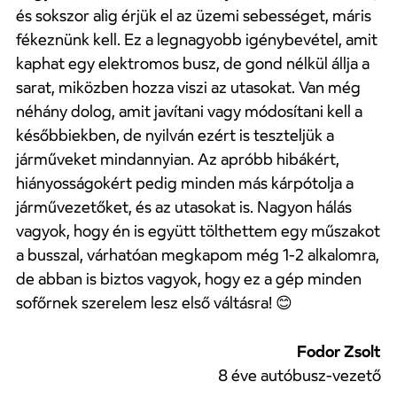
és sokszor alig érjük el az üzemi sebességet, máris
fékeznünk kell. Ez a legnagyobb igénybevétel, amit
kaphat egy elektromos busz, de gond nélkül állja a
sarat, miközben hozza viszi az utasokat. Van még
néhány dolog, amit javítani vagy módosítani kell a
későbbiekben, de nyilván ezért is teszteljük a
járműveket mindannyian. Az apróbb hibákért,
hiányosságokért pedig minden más kárpótolja a
járművezetőket, és az utasokat is. Nagyon hálás
vagyok, hogy én is együtt tölthettem egy műszakot
a busszal, várhatóan megkapom még 1-2 alkalomra,
de abban is biztos vagyok, hogy ez a gép minden
sofőrnek szerelem lesz első váltásra!
😊
Fodor Zsolt
8 éve autóbusz-vezető