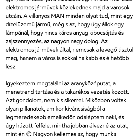
elektromos járművek közlekednek majd a városok
utcáin. A villanyos MAN minden olyat tud, mint egy
dízelüzemű jármű, mégis az, hogy úgy állok egy
lámpánál, hogy nincs káros anyag kibocsájtás és
zajszennyezés, az nagyon nagy dolog. Az
elektromos járművek által, nemcsak a levegő tisztul
meg, hanem a város is sokkal halkabb és élhetőbb
lesz.
Igyekeztem megtalálni az aranyközéputat, a
menetrend tartása és a takarékos vezetés között.
Azt gondolom, nem kis sikerrel. Miközben voltak
olyan pillanatok, amikor kíváncsiságból a
legmeredekebb emelkedőn odaléptem neki, és
úgy húzott felfele, mintha jobban élvezné az utat,
mint én
Nagyon kellemes az, hogy munka
😊