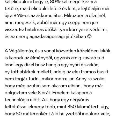
kal elindulni a hegyre, 80%-kal megérkezni a
tetőre, majd elindulni lefelé és lent, a lejtő alján már
újra 84%-os az akkumulátor. Miközben a dízelnél,
amit megeszik, abból már egy csepp nem jön
vissza. Ez hatalmas ütőkártya a környezetvédelmi,
és az energiagazdaságossági játékában
😊
A Végállomás, és a vonal közvetlen közelében lakók
is kapnak az élményből, ugyanis amíg zavaró tud
lenni egy dízel busz hangja egy nyári éjszakán,
nyitott ablakok mellett, addig az elektromos buszt
nem fogják tudni, mikor merre jár. Annyira szolid,
hogy még azután sem akarom elhinni, hogy már
dolgoztam vele 8 órát. Emelem kalapom a
technológia elött. Az, hogy egy négyórás
feltöltéssel elmegy több, mint 350 kilométert, úgy,
hogy 50 méterenként álló helyzetből indulunk vele,