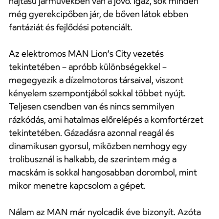
hajtású járművekben van a jövő. Igaz, sok minden
még gyerekcipőben jár, de bőven látok ebben
fantáziát és fejlődési potenciált.
Az elektromos MAN Lion’s City vezetés
tekintetében – apróbb különbségekkel –
megegyezik a dízelmotoros társaival, viszont
kényelem szempontjából sokkal többet nyújt.
Teljesen csendben van és nincs semmilyen
rázkódás, ami hatalmas előrelépés a komfortérzet
tekintetében. Gázadásra azonnal reagál és
dinamikusan gyorsul, miközben nemhogy egy
trolibusznál is halkabb, de szerintem még a
macskám is sokkal hangosabban dorombol, mint
mikor menetre kapcsolom a gépet.
Nálam az MAN már nyolcadik éve bizonyít. Azóta