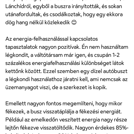
Lánchídról, egyből a buszra irányították, és sokan
utánafordultak, és csodálkoztak, hogy egy ekkora
dög hang nélkül közlekedik
😊
Az energia-felhasználással kapcsolatos
tapasztalatok nagyon pozitívak. Én nem használtam
légkondit, a váltótársam már igen, és csupán 1-2
százalékos energiafelhasználási különbséget látok
kettőnk között. Ezzel szemben egy dízel autóbuszt
a légkondi használathoz járatni kell, ami nemcsak az
üzemanyagot viszi, de a szerkezet is kopik.
Emellett nagyon fontos megemlíteni, hogy mikor
fékezek, a busz visszatáplálja a fékezési energiát.
Például az emelkedőn veszített energia nagy része
lejtőn fékezve visszatöltődik. Nagyon érdekes 85%-