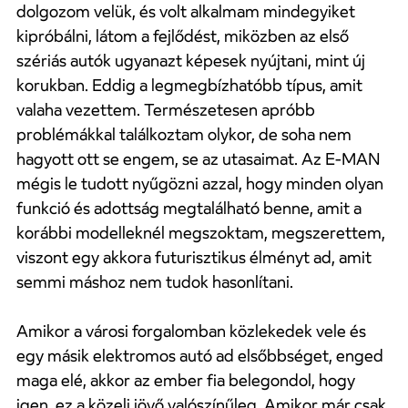
dolgozom velük, és volt alkalmam mindegyiket
kipróbálni, látom a fejlődést, miközben az első
szériás autók ugyanazt képesek nyújtani, mint új
korukban. Eddig a legmegbízhatóbb típus, amit
valaha vezettem. Természetesen apróbb
problémákkal találkoztam olykor, de soha nem
hagyott ott se engem, se az utasaimat. Az E-MAN
mégis le tudott nyűgözni azzal, hogy minden olyan
funkció és adottság megtalálható benne, amit a
korábbi modelleknél megszoktam, megszerettem,
viszont egy akkora futurisztikus élményt ad, amit
semmi máshoz nem tudok hasonlítani.
Amikor a városi forgalomban közlekedek vele és
egy másik elektromos autó ad elsőbbséget, enged
maga elé, akkor az ember fia belegondol, hogy
igen, ez a közeli jövő valószínűleg. Amikor már csak