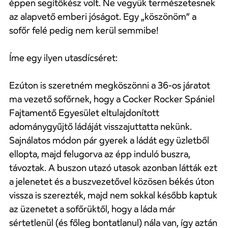
éppen segítőkész volt. Ne vegyük természetesnek
az alapvető emberi jóságot. Egy „köszönöm” a
sofőr felé pedig nem kerül semmibe!
Íme egy ilyen utasdícséret:
Ezúton is szeretném megköszönni a 36-os járatot
ma vezető sofőrnek, hogy a Cocker Rocker Spániel
Fajtamentő Egyesület eltulajdonított
adománygyűjtő ládáját visszajuttatta nekünk.
Sajnálatos módon pár gyerek a ládát egy üzletből
ellopta, majd felugorva az épp induló buszra,
távoztak. A buszon utazó utasok azonban látták ezt
a jelenetet és a buszvezetővel közösen békés úton
vissza is szerezték, majd nem sokkal később kaptuk
az üzenetet a sofőrüktől, hogy a láda már
sértetlenül (és főleg bontatlanul) nála van, így aztán